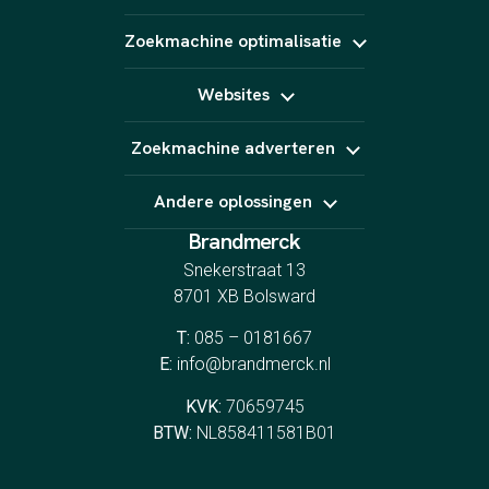
Pinterest Ads
Fotografie
Bol
Animatie
Zoekmachine optimalisatie
Kaufland
AI content
Amazon
SEO
Podcast
Marktplaats
Websites
GEO
E-Mail marketing
Linkbuilding
Website laten maken
Zoekmachine adverteren
Webshop laten maken
Landingspagina's
Google Ads
CRO
Andere oplossingen
Bing Ads
YouTube Ads
Brandmerck
Indeed
Spotify
Snekerstraat 13
8701 XB Bolsward
T:
085 – 0181667
E:
info@brandmerck.nl
KVK:
70659745
BTW:
NL858411581B01