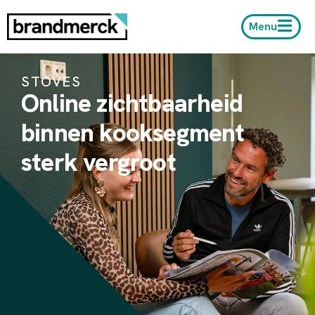
Menu
STOVES
Online zichtbaarheid
binnen kooksegment
sterk vergroot