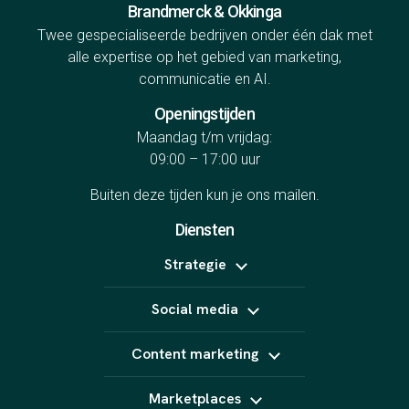
Brandmerck & Okkinga
Twee gespecialiseerde bedrijven onder één dak met
alle expertise op het gebied van marketing,
communicatie en AI.
Openingstijden
Maandag t/m vrijdag:
09:00 – 17:00 uur
Buiten deze tijden kun je ons
mailen
.
Diensten
Strategie
Positionering
Social media
Online marketing uitbesteden
B2B marketing
Meta Ads
Content strategie
Content marketing
LinkedIn Ads
Influencer marketing
TikTok Ads
Copywriting
Snapchat Ads
Marketplaces
Video (short form)