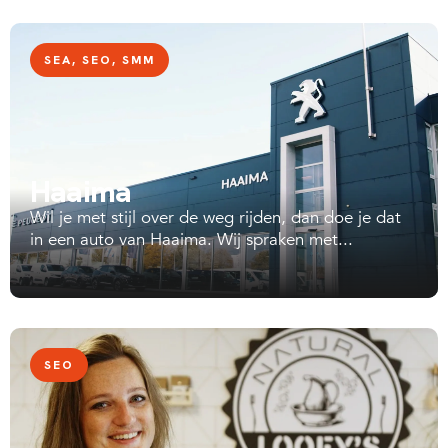
SEA
,
SEO
,
SMM
Haaima
Wil je met stijl over de weg rijden, dan doe je dat
in een auto van Haaima. Wij spraken met...
SEO