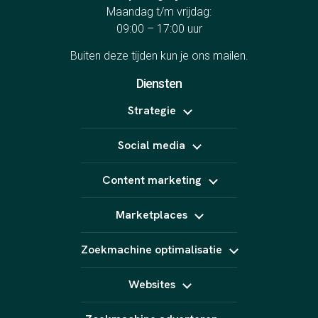
Maandag t/m vrijdag:
09:00 – 17:00 uur
Buiten deze tijden kun je ons
mailen
.
Diensten
Strategie
Positionering
Social media
Online marketing uitbesteden
B2B marketing
Meta Ads
Content strategie
Content marketing
LinkedIn Ads
Influencer marketing
TikTok Ads
Copywriting
Snapchat Ads
Marketplaces
Video (short form)
Pinterest Ads
Fotografie
Bol
Animatie
Zoekmachine optimalisatie
Kaufland
AI content
Amazon
SEO
Podcast
Marktplaats
Websites
GEO
E-Mail marketing
Linkbuilding
Website laten maken