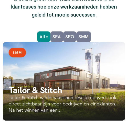
klantcases hoe onze werkzaamheden hebben
geleid tot mooie successen.
Alle
SEA
SEO
SMM
SMM
Tailor & Stitch
Tailor & Stitch wilde naast hun resellernetwerk ook
direct zichtbaar zijn voor bedrijven en eindklanten.
Na het winnen van een...