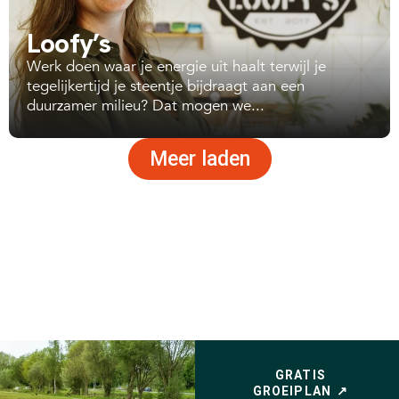
Loofy’s
Werk doen waar je energie uit haalt terwijl je
tegelijkertijd je steentje bijdraagt aan een
duurzamer milieu? Dat mogen we...
Meer laden
GRATIS
GROEIPLAN