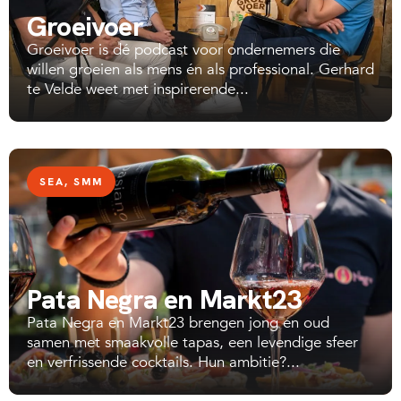
Groeivoer
Groeivoer is dé podcast voor ondernemers die
willen groeien als mens én als professional. Gerhard
te Velde weet met inspirerende...
SEA
,
SMM
Pata Negra en Markt23
Pata Negra en Markt23 brengen jong en oud
samen met smaakvolle tapas, een levendige sfeer
en verfrissende cocktails. Hun ambitie?...