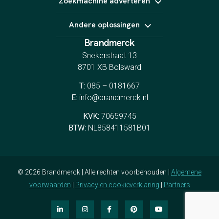
Zoekmachine adverteren
Webshop laten maken
Landingspagina's
Google Ads
CRO
Andere oplossingen
Bing Ads
YouTube Ads
Brandmerck
Indeed
Spotify
Snekerstraat 13
8701 XB Bolsward
T:
085 – 0181667
E:
info@brandmerck.nl
KVK:
70659745
BTW:
NL858411581B01
© 2026 Brandmerck | Alle rechten voorbehouden |
Algemene
voorwaarden
|
Privacy en cookieverklaring
|
Partners