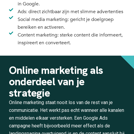
in Google.
Ads: direct zichtbaar zijn met slimme advertenties
Social media marketing: gericht je doelgroep
bereiken en activeren.
Content marketing: sterke content die informeert,
inspireert en converteert.
Online marketing als
onderdeel van je
strategie
Online marketing staat nooit los van de rest van je
communicatie. Het werkt pas echt wanneer alle kanalen
en middelen elkaar versterken. Een Google Ads
campagne heeft bijvoorbeeld meer effect als de
landingspagina overtuigend is en de content aansluit bij