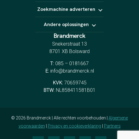
Linkbuilding
Website laten maken
Zoekmachine adverteren
Webshop laten maken
Landingspagina's
Google Ads
CRO
Andere oplossingen
Bing Ads
YouTube Ads
Brandmerck
Indeed
Spotify
Snekerstraat 13
8701 XB Bolsward
T:
085 – 0181667
E:
info@brandmerck.nl
KVK:
70659745
BTW:
NL858411581B01
© 2026 Brandmerck | Alle rechten voorbehouden |
Algemene
voorwaarden
|
Privacy en cookieverklaring
|
Partners