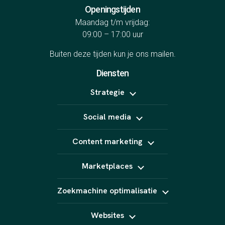
Openingstijden
Maandag t/m vrijdag:
09:00 – 17:00 uur
Buiten deze tijden kun je ons
mailen
.
Diensten
Strategie
Positionering
Social media
Online marketing uitbesteden
B2B marketing
Meta Ads
Content strategie
Content marketing
LinkedIn Ads
Influencer marketing
TikTok Ads
Copywriting
Snapchat Ads
Marketplaces
Video (short form)
Pinterest Ads
Fotografie
Bol
Animatie
Zoekmachine optimalisatie
Kaufland
AI content
Amazon
SEO
Podcast
Marktplaats
Websites
GEO
E-Mail marketing