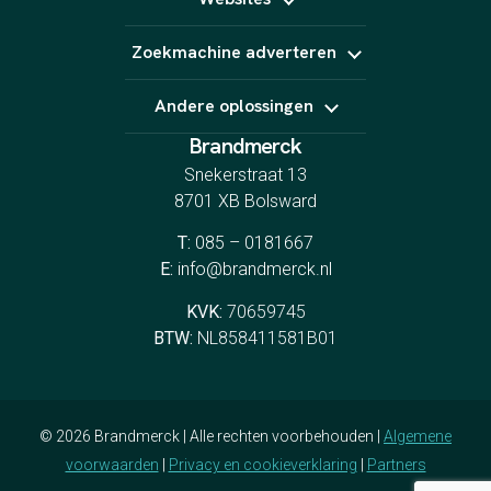
GEO
E-Mail marketing
Linkbuilding
Website laten maken
Zoekmachine adverteren
Webshop laten maken
Landingspagina's
Google Ads
CRO
Andere oplossingen
Bing Ads
YouTube Ads
Brandmerck
Indeed
Spotify
Snekerstraat 13
8701 XB Bolsward
T:
085 – 0181667
E:
info@brandmerck.nl
KVK:
70659745
BTW:
NL858411581B01
© 2026 Brandmerck | Alle rechten voorbehouden |
Algemene
voorwaarden
|
Privacy en cookieverklaring
|
Partners