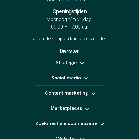
Openingstijden
Maandag t/m vrijdag:
09:00 – 17:00 uur
Buiten deze tijden kun je ons
mailen
.
Diensten
Strategie
Positionering
Social media
Online marketing uitbesteden
B2B marketing
Meta Ads
Content strategie
Content marketing
LinkedIn Ads
Influencer marketing
TikTok Ads
Copywriting
Snapchat Ads
Marketplaces
Video (short form)
Pinterest Ads
Fotografie
Bol
Animatie
Zoekmachine optimalisatie
Kaufland
AI content
Amazon
SEO
Podcast
Marktplaats
Websites