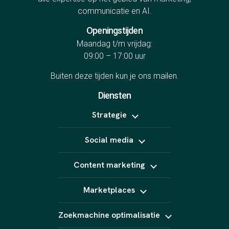
communicatie en AI.
Openingstijden
Maandag t/m vrijdag:
09:00 – 17:00 uur
Buiten deze tijden kun je ons
mailen
.
Diensten
Strategie
Positionering
Social media
Online marketing uitbesteden
B2B marketing
Meta Ads
Content strategie
Content marketing
LinkedIn Ads
Influencer marketing
TikTok Ads
Copywriting
Snapchat Ads
Marketplaces
Video (short form)
Pinterest Ads
Fotografie
Bol
Animatie
Zoekmachine optimalisatie
Kaufland
AI content
Amazon