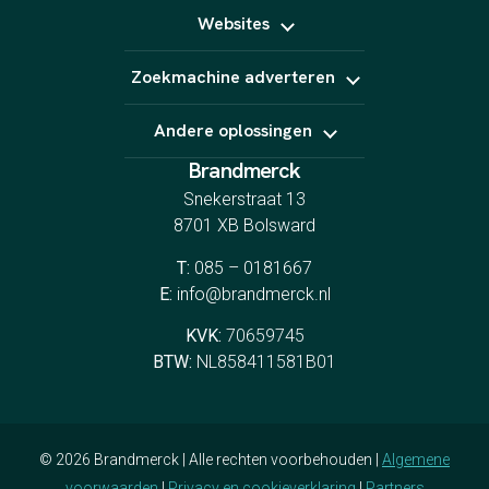
SEO
Podcast
Marktplaats
Websites
GEO
E-Mail marketing
Linkbuilding
Website laten maken
Zoekmachine adverteren
Webshop laten maken
Landingspagina's
Google Ads
CRO
Andere oplossingen
Bing Ads
YouTube Ads
Brandmerck
Indeed
Spotify
Snekerstraat 13
8701 XB Bolsward
T:
085 – 0181667
E:
info@brandmerck.nl
KVK:
70659745
BTW:
NL858411581B01
© 2026 Brandmerck | Alle rechten voorbehouden |
Algemene
voorwaarden
|
Privacy en cookieverklaring
|
Partners