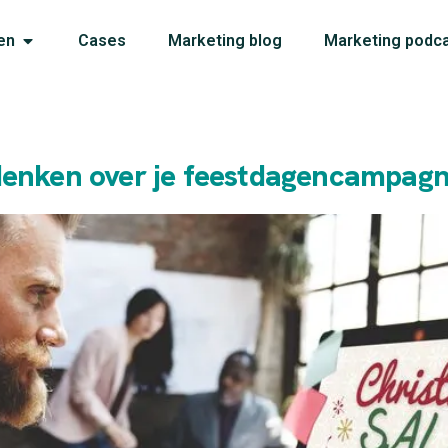
en
Cases
Marketing blog
Marketing podc
denken over je feestdagencampag