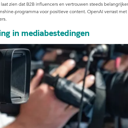
laat zien dat B2B influencers en vertrouwen steeds belangrijk
 Sunshine-programma voor positieve content. OpenAI verrast met 
ers.
ing in mediabestedingen