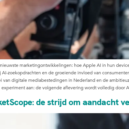
 nieuwste marketingontwikkelingen: hoe Apple AI in hun devices
j AI-zoekopdrachten en de groeiende invloed van consumentena
i van digitale mediabestedingen in Nederland en de ambitieu
n experiment aan: de volgende aflevering wordt volledig door 
ketScope: de strijd om aandacht ve