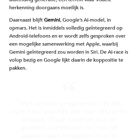
herkenning doorgaans moeilijk is.
Daarnaast blijft
Gemini
, Google’s AI-model, in
opmars. Het is inmiddels volledig geïntegreerd op
Android-telefoons en er wordt zelfs gesproken over
een mogelijke samenwerking met Apple, waarbij
Gemini geïntegreerd zou worden in Siri. De AI-race is
volop bezig en Google lijkt daarin de koppositie te
pakken.
"Met andere programma’s is dat
echt heel moeilijk om voor elkaar te
krijgen. Maar hiermee kun je
gewoon consistent mensen of
voorwerpen terugzien in al je