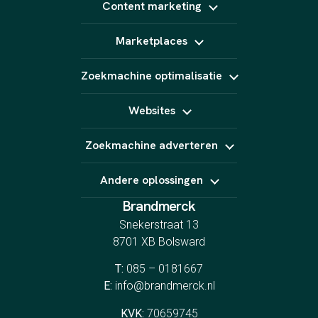
Content strategie
Content marketing
LinkedIn Ads
Influencer marketing
TikTok Ads
Copywriting
Snapchat Ads
Marketplaces
Video (short form)
Pinterest Ads
Fotografie
Bol
Animatie
Zoekmachine optimalisatie
Kaufland
AI content
Amazon
SEO
Podcast
Marktplaats
Websites
GEO
E-Mail marketing
Linkbuilding
Website laten maken
Zoekmachine adverteren
Webshop laten maken
Landingspagina's
Google Ads
CRO
Andere oplossingen
Bing Ads
YouTube Ads
Brandmerck
Indeed
Spotify
Snekerstraat 13
8701 XB Bolsward
T:
085 – 0181667
E:
info@brandmerck.nl
KVK:
70659745