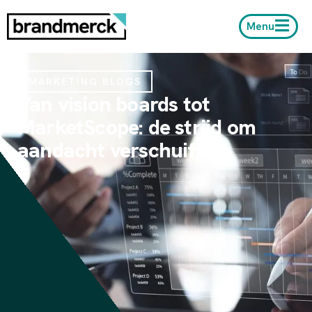
Menu
MARKETING BLOGS
Van vision boards tot
MarketScope: de strijd om
aandacht verschuift