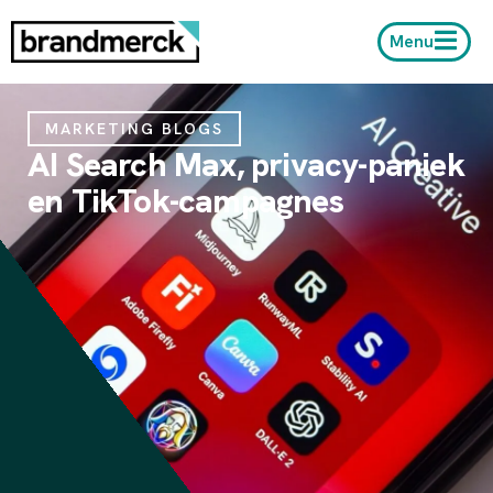
Menu
MARKETING BLOGS
AI Search Max, privacy-paniek
en TikTok-campagnes