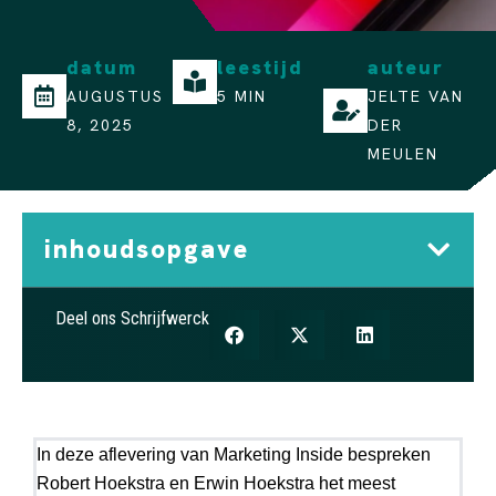
datum
leestijd
auteur
AUGUSTUS
5 MIN
JELTE VAN
8, 2025
DER
MEULEN
inhoudsopgave
Deel ons Schrijfwerck
In deze aflevering van
Marketing Inside
bespreken
Robert Hoekstra en Erwin Hoekstra het meest