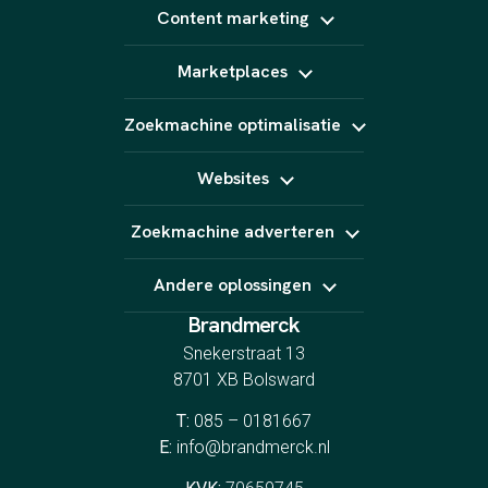
Meta Ads
Content strategie
Content marketing
LinkedIn Ads
Influencer marketing
TikTok Ads
Copywriting
Snapchat Ads
Marketplaces
Video (short form)
Pinterest Ads
Fotografie
Bol
Animatie
Zoekmachine optimalisatie
Kaufland
AI content
Amazon
SEO
Podcast
Marktplaats
Websites
GEO
E-Mail marketing
Linkbuilding
Website laten maken
Zoekmachine adverteren
Webshop laten maken
Landingspagina's
Google Ads
CRO
Andere oplossingen
Bing Ads
YouTube Ads
Brandmerck
Indeed
Spotify
Snekerstraat 13
8701 XB Bolsward
T:
085 – 0181667
E:
info@brandmerck.nl