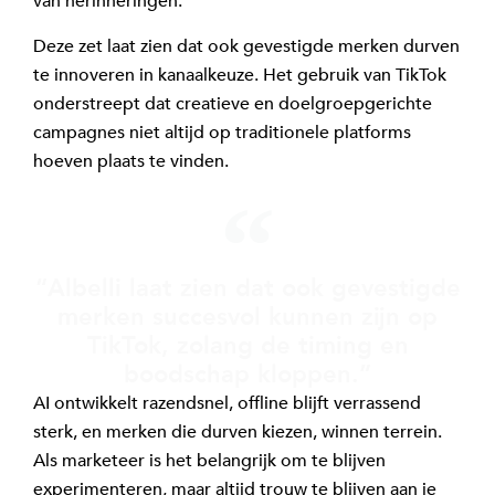
van herinneringen.
Deze zet laat zien dat ook gevestigde merken durven
te innoveren in kanaalkeuze. Het gebruik van TikTok
onderstreept dat creatieve en doelgroepgerichte
campagnes niet altijd op traditionele platforms
hoeven plaats te vinden.
“Albelli laat zien dat ook gevestigde
merken succesvol kunnen zijn op
TikTok, zolang de timing en
boodschap kloppen.”
AI ontwikkelt razendsnel, offline blijft verrassend
sterk, en merken die durven kiezen, winnen terrein.
Als marketeer is het belangrijk om te blijven
experimenteren, maar altijd trouw te blijven aan je