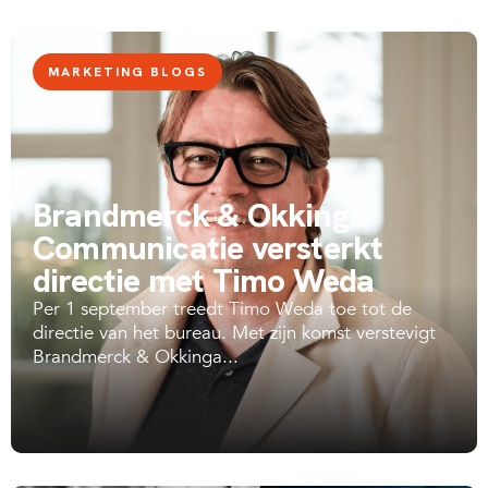
MARKETING BLOGS
Brandmerck & Okkinga
Communicatie versterkt
directie met Timo Weda
Per 1 september treedt Timo Weda toe tot de
directie van het bureau. Met zijn komst verstevigt
Brandmerck & Okkinga...