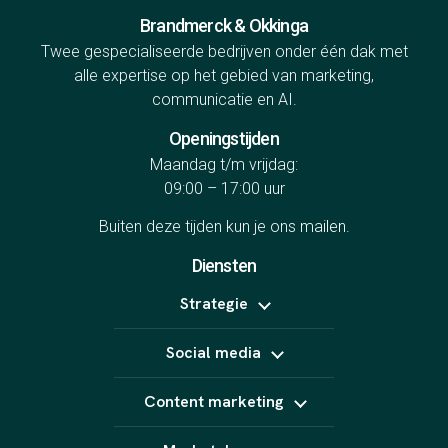
Brandmerck & Okkinga
Twee gespecialiseerde bedrijven onder één dak met
alle expertise op het gebied van marketing,
communicatie en AI.
Openingstijden
Maandag t/m vrijdag:
09:00 – 17:00 uur
Buiten deze tijden kun je ons
mailen
.
Diensten
Strategie
Positionering
Social media
Online marketing uitbesteden
B2B marketing
Meta Ads
Content strategie
Content marketing
LinkedIn Ads
Influencer marketing
TikTok Ads
Copywriting
Snapchat Ads