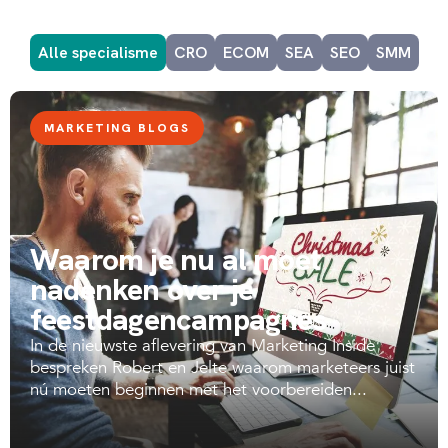
Alle specialisme
CRO
ECOM
SEA
SEO
SMM
MARKETING BLOGS
Waarom je nu al moet
nadenken over je
feestdagencampagnes
In de nieuwste aflevering van Marketing Inside
bespreken Robert en Jelte waarom marketeers juist
nú moeten beginnen met het voorbereiden...