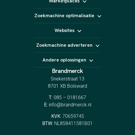
Marketplaces
Video (short form)
Pinterest Ads
Fotografie
Bol
Animatie
Zoekmachine optimalisatie
Kaufland
AI content
Amazon
SEO
Podcast
Marktplaats
Websites
GEO
E-Mail marketing
Linkbuilding
Website laten maken
Zoekmachine adverteren
Webshop laten maken
Landingspagina's
Google Ads
CRO
Andere oplossingen
Bing Ads
YouTube Ads
Brandmerck
Indeed
Spotify
Snekerstraat 13
8701 XB Bolsward
T:
085 – 0181667
E:
info@brandmerck.nl
KVK:
70659745
BTW:
NL858411581B01