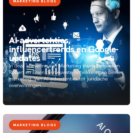
MARKETING BLOGS
AI-advertenties,
influencertrends en Google-
updates
In deze aflevering van Marketing Inside bespreken
Robert en Erwin de nieuwste ontwikkelingen binnen
marketing. Van AI-advertenties tot juridische
overwinningen...
MARKETING BLOGS