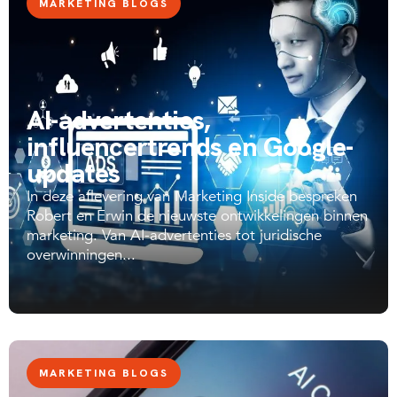
MARKETING BLOGS
AI-advertenties,
influencertrends en Google-
updates
In deze aflevering van Marketing Inside bespreken
Robert en Erwin de nieuwste ontwikkelingen binnen
marketing. Van AI-advertenties tot juridische
overwinningen...
MARKETING BLOGS