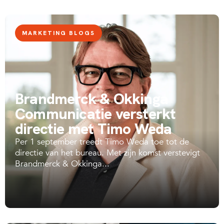
MARKETING BLOGS
Brandmerck & Okkinga
Communicatie versterkt
directie met Timo Weda
Per 1 september treedt Timo Weda toe tot de
directie van het bureau. Met zijn komst verstevigt
Brandmerck & Okkinga...