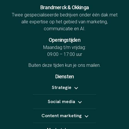
Brandmerck & Okkinga
Twee gespecialiseerde bedrijven onder één dak met
alle expertise op het gebied van marketing,
communicatie en AI.
Openingstijden
Maandag t/m vrijdag:
09:00 – 17:00 uur
Buiten deze tijden kun je ons
mailen
.
Diensten
Strategie
Positionering
Social media
Online marketing uitbesteden
B2B marketing
Meta Ads
Content strategie
Content marketing
LinkedIn Ads
Influencer marketing
TikTok Ads
Copywriting
Snapchat Ads