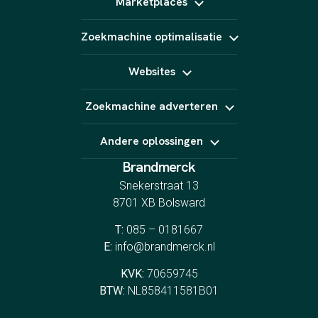
Marketplaces
Video (short form)
Pinterest Ads
Fotografie
Bol
Animatie
Zoekmachine optimalisatie
Kaufland
AI content
Amazon
SEO
Podcast
Marktplaats
Websites
GEO
E-Mail marketing
Linkbuilding
Website laten maken
Zoekmachine adverteren
Webshop laten maken
Landingspagina's
Google Ads
CRO
Andere oplossingen
Bing Ads
YouTube Ads
Brandmerck
Indeed
Spotify
Snekerstraat 13
8701 XB Bolsward
T:
085 – 0181667
E:
info@brandmerck.nl
KVK:
70659745
BTW:
NL858411581B01