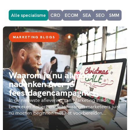
Alle specialisme
CRO
ECOM
SEA
SEO
SMM
MARKETING BLOGS
Waarom je nu al moet
nadenken over je
feestdagencampagnes
In de nieuwste aflevering van Marketing Inside
bespreken Robert en Jelte waarom marketeers juist
nú moeten beginnen met het voorbereiden...