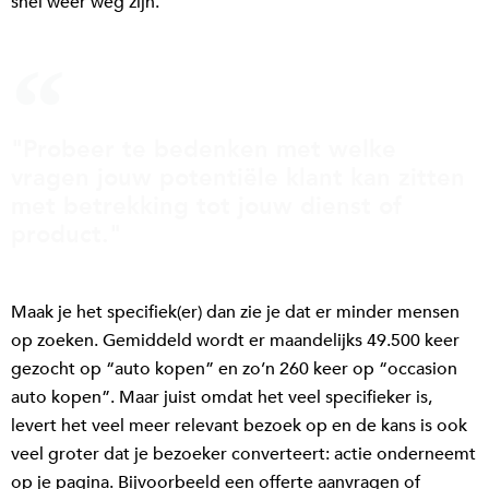
snel weer weg zijn.
"Probeer te bedenken met welke
vragen jouw potentiële klant kan zitten
met betrekking tot jouw dienst of
product."
Maak je het specifiek(er) dan zie je dat er minder mensen
op zoeken. Gemiddeld wordt er maandelijks 49.500 keer
gezocht op “auto kopen” en zo’n 260 keer op “occasion
auto kopen”. Maar juist omdat het veel specifieker is,
levert het veel meer relevant bezoek op en de kans is ook
veel groter dat je bezoeker converteert: actie onderneemt
op je pagina. Bijvoorbeeld een offerte aanvragen of