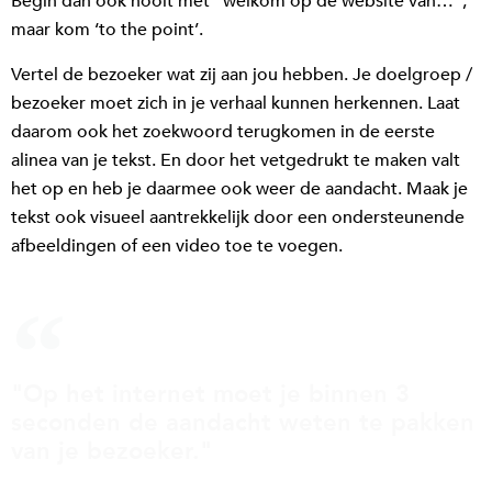
Begin dan ook nooit met “welkom op de website van…”,
maar kom ‘to the point’.
Vertel de bezoeker wat zij aan jou hebben. Je doelgroep /
bezoeker moet zich in je verhaal kunnen herkennen. Laat
daarom ook het zoekwoord terugkomen in de eerste
alinea van je tekst. En door het vetgedrukt te maken valt
het op en heb je daarmee ook weer de aandacht. Maak je
tekst ook visueel aantrekkelijk door een ondersteunende
afbeeldingen of een video toe te voegen.
"Op het internet moet je binnen 3
seconden de aandacht weten te pakken
van je bezoeker."