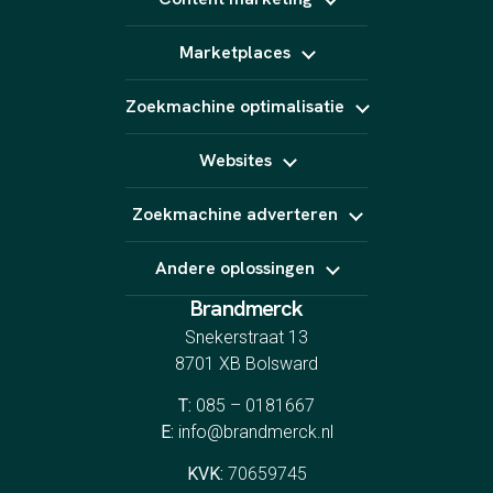
LinkedIn Ads
Influencer marketing
TikTok Ads
Copywriting
Snapchat Ads
Marketplaces
Video (short form)
Pinterest Ads
Fotografie
Bol
Animatie
Zoekmachine optimalisatie
Kaufland
AI content
Amazon
SEO
Podcast
Marktplaats
Websites
GEO
E-Mail marketing
Linkbuilding
Website laten maken
Zoekmachine adverteren
Webshop laten maken
Landingspagina's
Google Ads
CRO
Andere oplossingen
Bing Ads
YouTube Ads
Brandmerck
Indeed
Spotify
Snekerstraat 13
8701 XB Bolsward
T:
085 – 0181667
E:
info@brandmerck.nl
KVK:
70659745