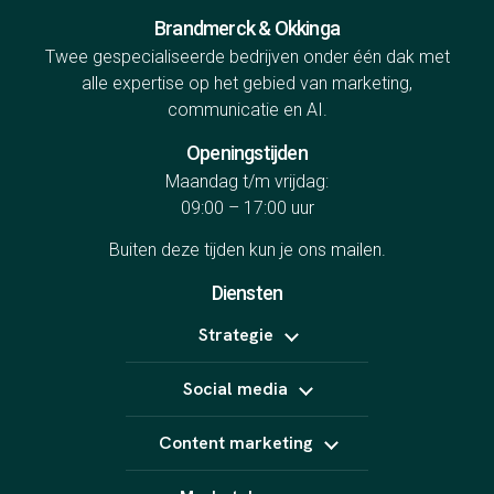
Brandmerck & Okkinga
Twee gespecialiseerde bedrijven onder één dak met
alle expertise op het gebied van marketing,
communicatie en AI.
Openingstijden
Maandag t/m vrijdag:
09:00 – 17:00 uur
Buiten deze tijden kun je ons
mailen
.
Diensten
Strategie
Positionering
Social media
Online marketing uitbesteden
B2B marketing
Meta Ads
Content strategie
Content marketing
LinkedIn Ads
Influencer marketing
TikTok Ads
Copywriting
Snapchat Ads