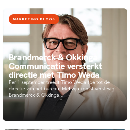
MARKETING BLOGS
Brandmerck & Okkinga
Communicatie versterkt
directie met Timo Weda
Per 1 september treedt Timo Weda toe tot de
directie van het bureau. Met zijn komst verstevigt
Brandmerck & Okkinga...