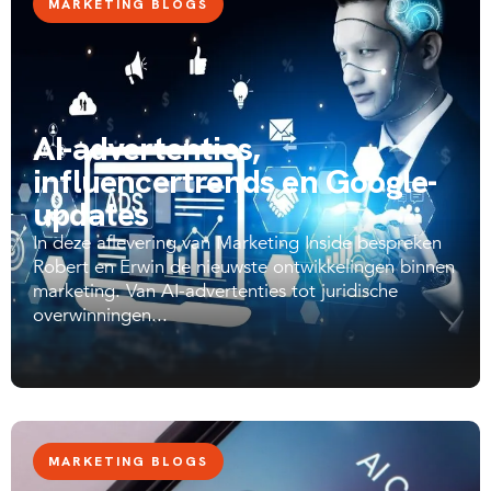
MARKETING BLOGS
AI-advertenties,
influencertrends en Google-
updates
In deze aflevering van Marketing Inside bespreken
Robert en Erwin de nieuwste ontwikkelingen binnen
marketing. Van AI-advertenties tot juridische
overwinningen...
MARKETING BLOGS