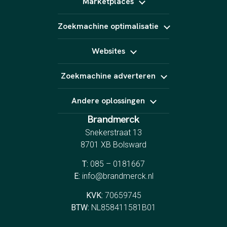
Marketplaces
Video (short form)
Pinterest Ads
Fotografie
Bol
Animatie
Zoekmachine optimalisatie
Kaufland
AI content
Amazon
SEO
Podcast
Marktplaats
Websites
GEO
E-Mail marketing
Linkbuilding
Website laten maken
Zoekmachine adverteren
Webshop laten maken
Landingspagina's
Google Ads
CRO
Andere oplossingen
Bing Ads
YouTube Ads
Brandmerck
Indeed
Spotify
Snekerstraat 13
8701 XB Bolsward
T:
085 – 0181667
E:
info@brandmerck.nl
KVK:
70659745
BTW:
NL858411581B01