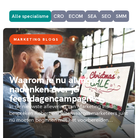
Alle specialisme
CRO
ECOM
SEA
SEO
SMM
MARKETING BLOGS
Waarom je nu al moet
nadenken over je
feestdagencampagnes
In de nieuwste aflevering van Marketing Inside
bespreken Robert en Jelte waarom marketeers juist
nú moeten beginnen met het voorbereiden...