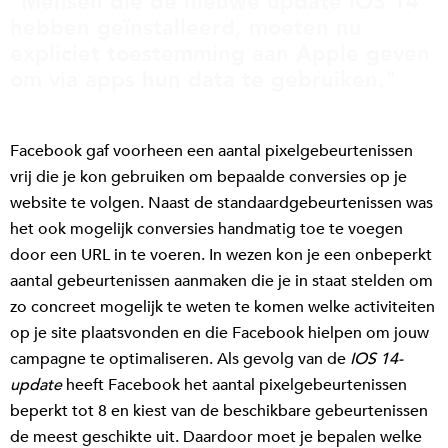
"Mensen die de nieuwe update IOS 14
hebben geïnstalleerd, moeten nu
expliciet toestemming aan Apple geven
om via apps hun data te gebruiken."
Facebook gaf voorheen een aantal pixelgebeurtenissen
vrij die je kon gebruiken om bepaalde conversies op je
website te volgen. Naast de standaardgebeurtenissen was
het ook mogelijk conversies handmatig toe te voegen
door een URL in te voeren. In wezen kon je een onbeperkt
aantal gebeurtenissen aanmaken die je in staat stelden om
zo concreet mogelijk te weten te komen welke activiteiten
op je site plaatsvonden en die Facebook hielpen om jouw
campagne te optimaliseren. Als gevolg van de
IOS 14-
update
heeft Facebook het aantal pixelgebeurtenissen
beperkt tot 8 en kiest van de beschikbare gebeurtenissen
de meest geschikte uit. Daardoor moet je bepalen welke