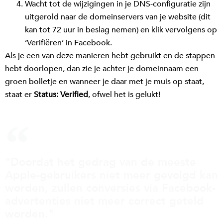
Wacht tot de wijzigingen in je DNS-configuratie zijn
uitgerold naar de domeinservers van je website (dit
kan tot 72 uur in beslag nemen) en klik vervolgens op
‘Verifiëren’ in Facebook.
Als je een van deze manieren hebt gebruikt en de stappen
hebt doorlopen, dan zie je achter je domeinnaam een
groen bolletje en wanneer je daar met je muis op staat,
staat er
Status: Verified
, ofwel het is gelukt!
"Doordat het gedrag van de meeste
Apple-gebruikers niet meer gevolgd kan
worden, zullen conversies via Facebook-
advertenties niet meer correct geteld
worden."